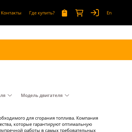
Контакты
Где купить?
En
еля
Модель двигателя
еобходимого для сгорания топлива. Компания
чества, которые гарантируют оптимальную
езупречной работы в самых требовательных