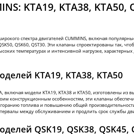
NS: KTA19, KTA38, KTA50, Q
ирокого спектра двигателей CUMMINS, включая популярные 
SK50, QSK60, QST30. Эти клапаны спроектированы так, чт
ысоких температурах и интенсивной нагрузке, характерны
оделей KTA19, KTA38, KTA50
A, включая модели KTA19, KTA38 и KTA50, изготовлены из
своим конструкционным особенностям, эти клапаны обеспе
у сгоранию топлива и повышению общей производительност
тервалы между обслуживанием и продлить срок службы дви
делей QSK19, QSK38, QSK45, 