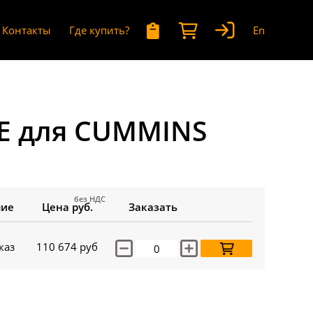
Контакты
Где купить?
En
E для CUMMINS
без НДС
чие
Цена руб.
Заказать
каз
110 674
руб