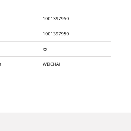
1001397950
1001397950
xx
я
WEICHAI