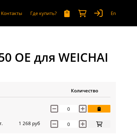
Контакты
Где купить?
En
50 OE для WEICHAI
Количество
т.
1 268
руб