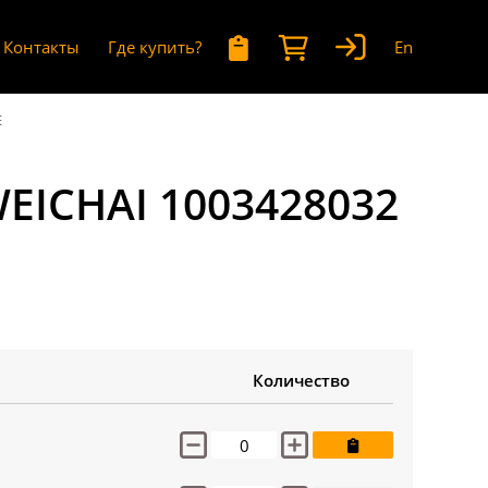
Контакты
Где купить?
En
E
EICHAI 1003428032
Количество