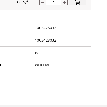
.
68
руб
1003428032
1003428032
xx
я
WEICHAI