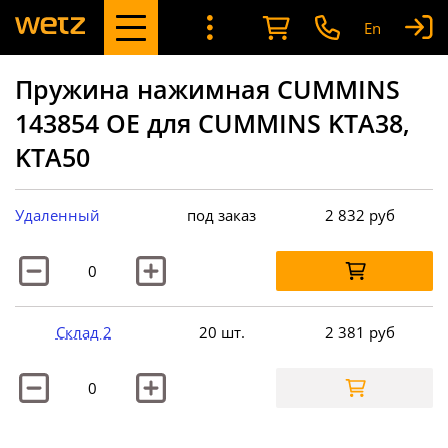
En
Пружина нажимная CUMMINS
143854 OE для CUMMINS KTA38,
KTA50
Удаленный
под заказ
2 832
руб
Склад 2
20 шт.
2 381
руб