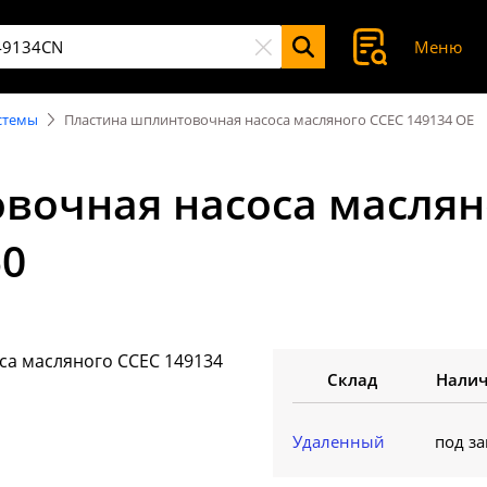
Меню
стемы
Пластина шплинтовочная насоса масляного CCEC 149134 OE
вочная насоса масляно
50
Склад
Нали
Удаленный
под за