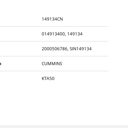
149134CN
014913400, 149134
2000506786, SIN149134
я
CUMMINS
KTA50