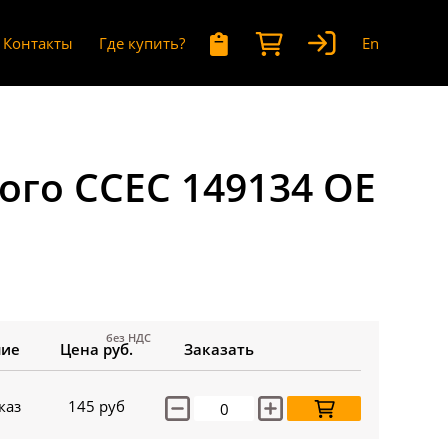
Контакты
Где купить?
En
го CCEC 149134 OE
без НДС
чие
Цена руб.
Заказать
каз
145
руб