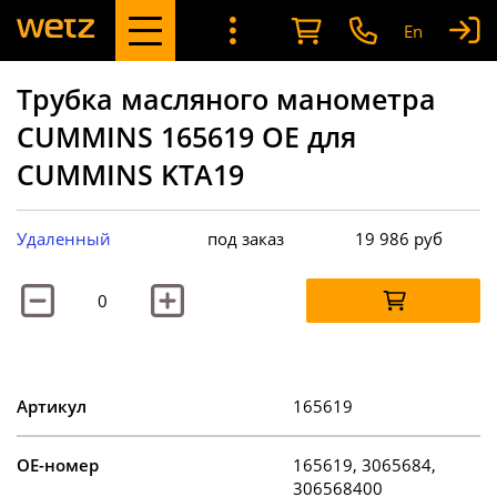
En
Трубка масляного манометра
CUMMINS 165619 OE для
CUMMINS KTA19
Удаленный
под заказ
19 986
руб
Артикул
165619
OE-номер
165619, 3065684,
306568400