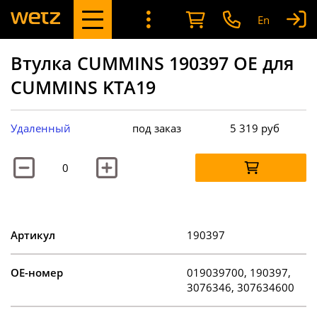
En
Втулка CUMMINS 190397 OE для
CUMMINS KTA19
Удаленный
под заказ
5 319
руб
Артикул
190397
OE-номер
019039700, 190397,
3076346, 307634600