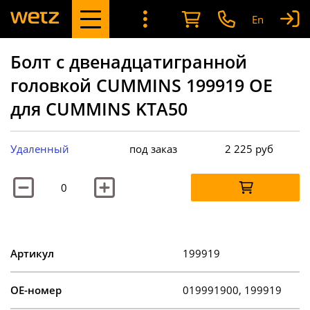
En
Болт с двенадцатигранной
головкой CUMMINS 199919 OE
для CUMMINS KTA50
Удаленный
под заказ
2 225
руб
Артикул
199919
OE-номер
019991900, 199919