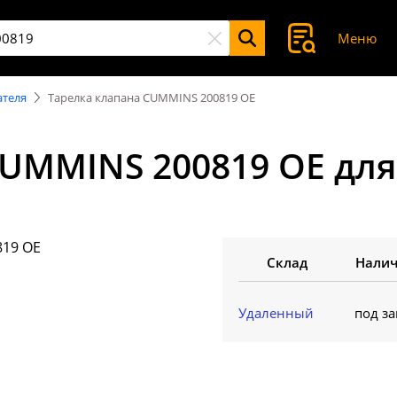
Меню
ателя
Тарелка клапана CUMMINS 200819 OE
CUMMINS 200819 OE дл
Склад
Нали
Удаленный
под за