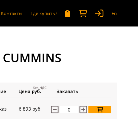
Контакты
Где купить?
En
я CUMMINS
без НДС
чие
Цена руб.
Заказать
каз
6 893
руб