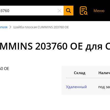
Меню
ателя
Шайба плоская CUMMINS 203760 OE
MMINS 203760 OE для
Склад
Нали
Удаленный
под за