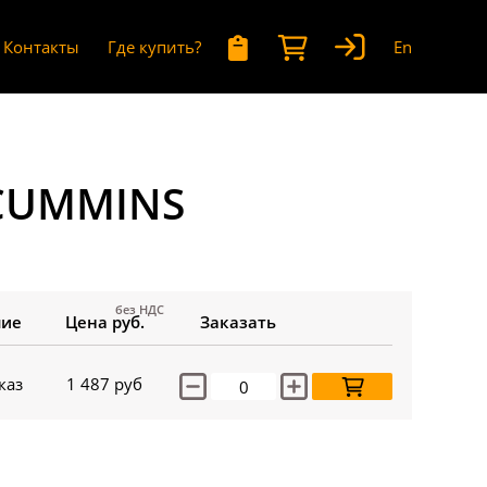
Контакты
Где купить?
En
 CUMMINS
без НДС
чие
Цена руб.
Заказать
каз
1 487
руб