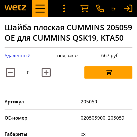
En
Шайба плоская CUMMINS 205059
OE для CUMMINS QSK19, KTA50
Удаленный
под заказ
667
руб
Артикул
205059
OE-номер
020505900, 205059
Габариты
xx