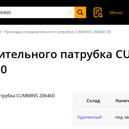
Меню
Прокладка соединительного патрубка CUMMINS 206460 OE
ительного патрубка C
50
Склад
Нали
Удаленный
под за