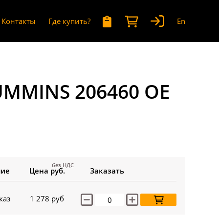
Контакты
Где купить?
En
UMMINS 206460 OE
без НДС
чие
Цена руб.
Заказать
каз
1 278
руб