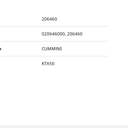
206460
020646000, 206460
я
CUMMINS
KTA50