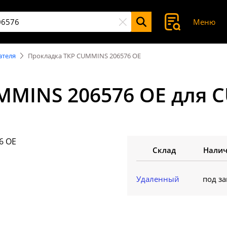
Меню
ателя
Прокладка ТКР CUMMINS 206576 OE
MMINS 206576 OE для 
Склад
Нали
Удаленный
под за