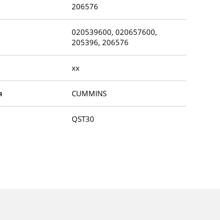
206576
020539600, 020657600,
205396, 206576
xx
я
CUMMINS
QST30