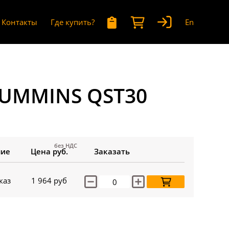
Контакты
Где купить?
En
CUMMINS QST30
без НДС
чие
Цена руб.
Заказать
каз
1 964
руб