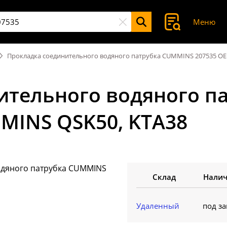
Меню
Прокладка соединительного водяного патрубка CUMMINS 207535 OE
ительного водяного п
MINS QSK50, KTA38
Склад
Нали
Удаленный
под за