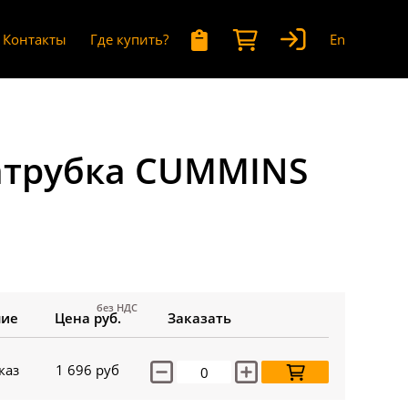
Контакты
Где купить?
En
атрубка CUMMINS
без НДС
чие
Цена руб.
Заказать
каз
1 696
руб