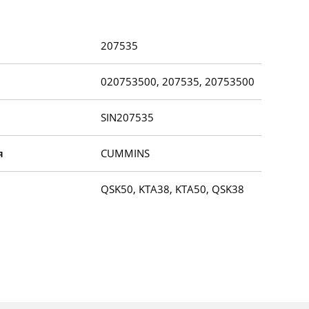
207535
020753500, 207535, 20753500
SIN207535
я
CUMMINS
QSK50, KTA38, KTA50, QSK38