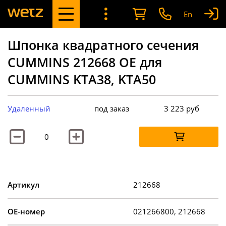
En
Шпонка квадратного сечения
CUMMINS 212668 OE для
CUMMINS KTA38, KTA50
Удаленный
под заказ
3 223
руб
Артикул
212668
OE-номер
021266800, 212668