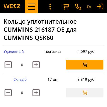
En
Кольцо уплотнительное
CUMMINS 216187 OE для
CUMMINS QSK60
Удаленный
под заказ
4 097
руб
Склад 5
17 шт.
3 319
руб