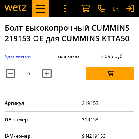
En
Болт высокопрочный CUMMINS
219153 OE для CUMMINS KTTA50
Удаленный
под заказ
7 095
руб
Артикул
219153
OE-номер
219153
IAM-номер
SIN219153