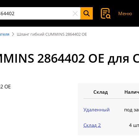
Меню
ателя
Шланг гибкий CUMMINS 2864402 OE
MINS 2864402 OE для
Склад
Нали
Удаленный
под за
Склад 2
4 шт