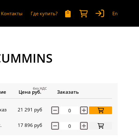
Контакты
Где купить?
En
 CUMMINS
без НДС
чие
Цена руб.
Заказать
каз
21 291
руб
.
17 896
руб