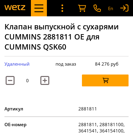
En
Клапан выпускной с сухарями
CUMMINS 2881811 OE для
CUMMINS QSK60
Удаленный
под заказ
84 276
руб
Артикул
2881811
OE-номер
2881811, 288181100,
3641541, 364154100,