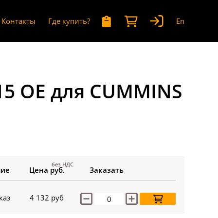
Контакты
Где купить?
En
15 OE для CUMMINS
без НДС
чие
Цена руб.
Заказать
каз
4 132
руб