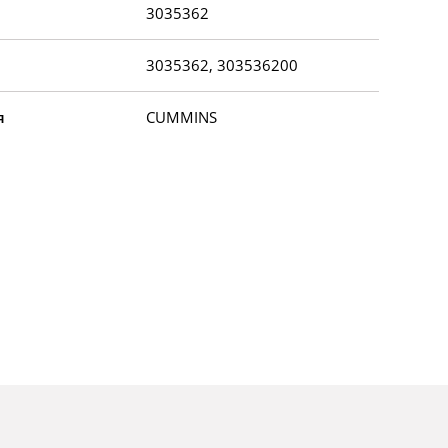
3035362
3035362, 303536200
я
CUMMINS