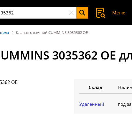
Меню
ателя
Клапан отсечной CUMMINS 3035362 OE
CUMMINS 3035362 OE д
Склад
Нали
Удаленный
под за