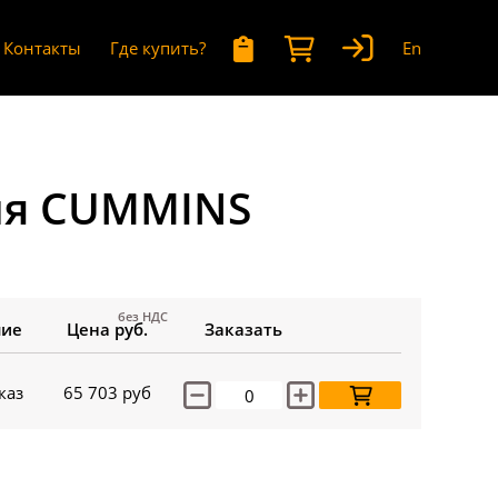
Контакты
Где купить?
En
ля CUMMINS
без НДС
чие
Цена руб.
Заказать
каз
65 703
руб