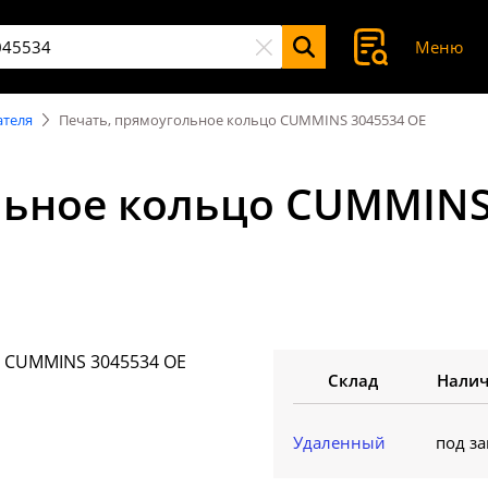
Меню
ателя
Печать, прямоугольное кольцо CUMMINS 3045534 OE
льное кольцо CUMMINS
Склад
Нали
Удаленный
под за