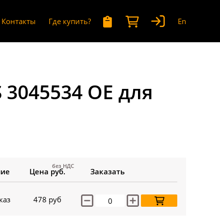
Контакты
Где купить?
En
 3045534 OE для
без НДС
чие
Цена руб.
Заказать
каз
478
руб