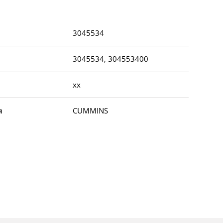
3045534
3045534, 304553400
xx
я
CUMMINS