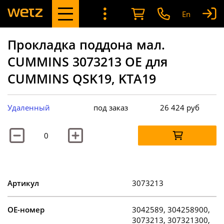
En
Прокладка поддона мал.
CUMMINS 3073213 OE для
CUMMINS QSK19, KTA19
Удаленный
под заказ
26 424
руб
Артикул
3073213
OE-номер
3042589, 304258900,
3073213, 307321300,