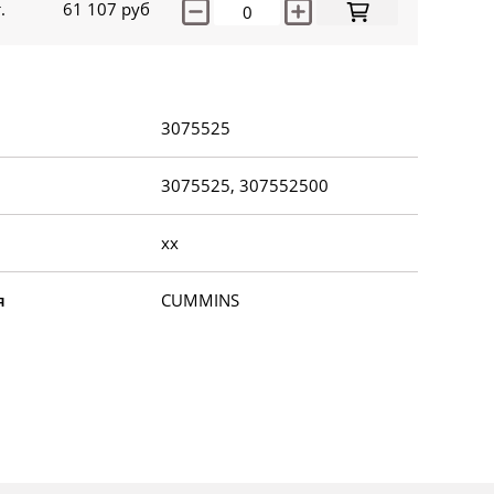
.
61 107
руб
3075525
3075525, 307552500
xx
я
CUMMINS