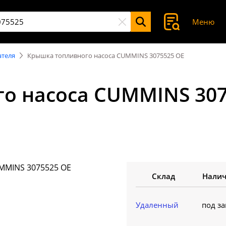
Меню
ателя
Крышка топливного насоса CUMMINS 3075525 OE
о насоса CUMMINS 307
Склад
Нали
Удаленный
под за