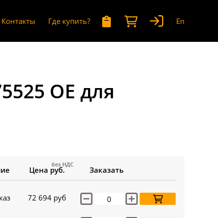
Контакты
Где купить?
En
5525 OE для
без НДС
чие
Цена руб.
Заказать
каз
72 694
руб