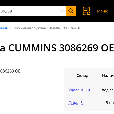
Меню
ателя
Нажимная пружина CUMMINS 3086269 OE
а CUMMINS 3086269 OE
Склад
Нали
Удаленный
под за
Склад 5
5 шт