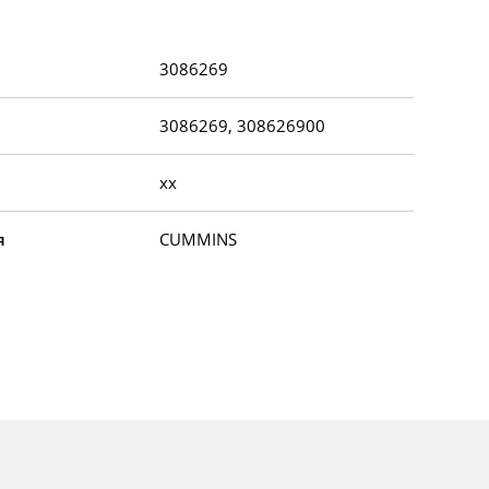
3086269
3086269, 308626900
xx
я
CUMMINS