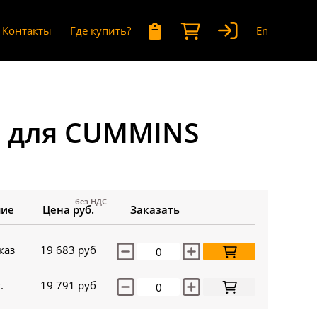
Контакты
Где купить?
En
 для CUMMINS
без НДС
чие
Цена руб.
Заказать
каз
19 683
руб
.
19 791
руб