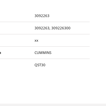
3092263
3092263, 309226300
xx
я
CUMMINS
QST30