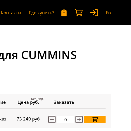
Контакты
Где купить?
En
 для CUMMINS
без НДС
чие
Цена руб.
Заказать
каз
73 240
руб