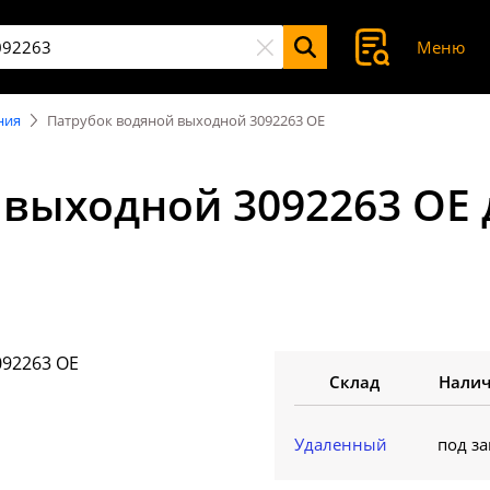
Меню
ния
Патрубок водяной выходной 3092263 OE
 выходной 3092263 OE
Склад
Нали
Удаленный
под за