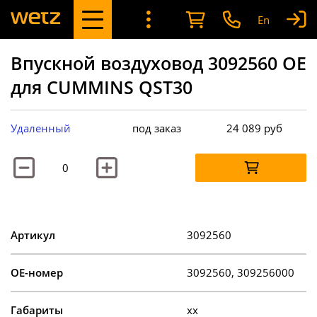
En
Впускной воздуховод 3092560 OE
для CUMMINS QST30
Удаленный
под заказ
24 089
руб
Артикул
3092560
OE-номер
3092560, 309256000
Габариты
xx