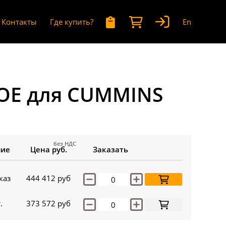
Контакты
Где купить?
En
 OE для CUMMINS
без НДС
чие
Цена руб.
Заказать
каз
444 412
руб
.
373 572
руб