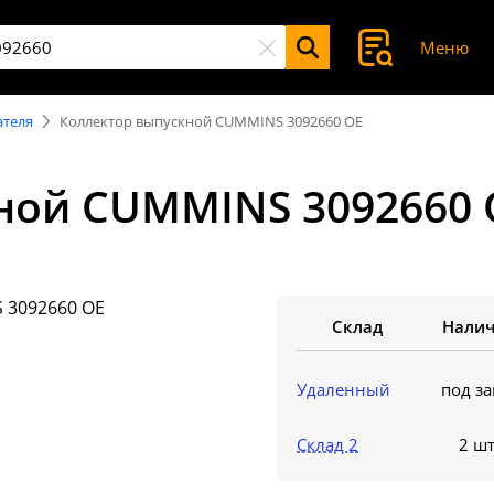
Меню
ателя
Коллектор выпускной CUMMINS 3092660 OE
ной CUMMINS 3092660
Склад
Нали
Удаленный
под за
Склад 2
2 шт