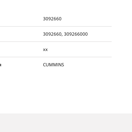
3092660
3092660, 309266000
xx
я
CUMMINS