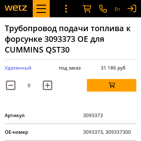
En
Трубопровод подачи топлива к
форсунке 3093373 OE для
CUMMINS QST30
Удаленный
под заказ
31 186
руб
Артикул
3093373
OE-номер
3093373, 309337300