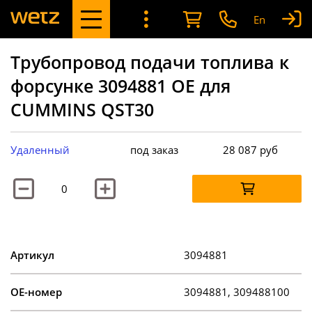
En
Трубопровод подачи топлива к
форсунке 3094881 OE для
CUMMINS QST30
Удаленный
под заказ
28 087
руб
Артикул
3094881
OE-номер
3094881, 309488100