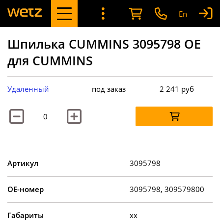
En
Шпилька CUMMINS 3095798 OE
для CUMMINS
Удаленный
под заказ
2 241
руб
Артикул
3095798
OE-номер
3095798, 309579800
Габариты
xx