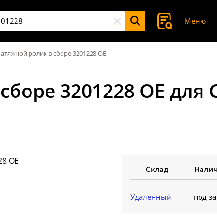
Меню
атяжной ролик в сборе 3201228 OE
сборе 3201228 OE для
Склад
Нали
Удаленный
под за