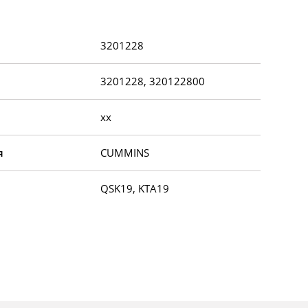
3201228
3201228, 320122800
xx
я
CUMMINS
QSK19, KTA19