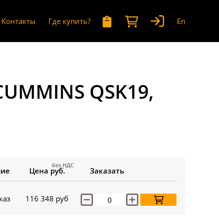
Контакты
Где купить?
En
 CUMMINS QSK19,
без НДС
чие
Цена руб.
Заказать
каз
116 348
руб