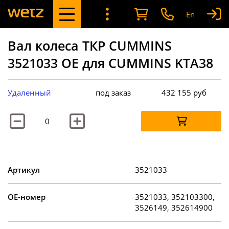
En
Вал колеса ТКР CUMMINS
3521033 OE для CUMMINS KTA38
Удаленный
под заказ
432 155
руб
Артикул
3521033
OE-номер
3521033, 352103300,
3526149, 352614900