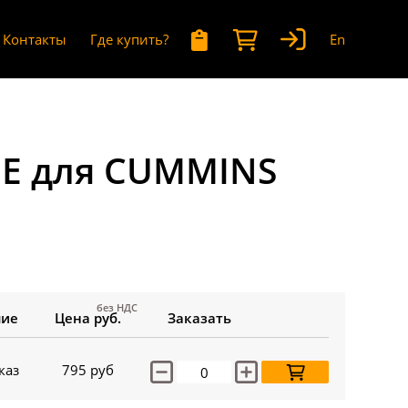
Контакты
Где купить?
En
OE для CUMMINS
без НДС
чие
Цена руб.
Заказать
каз
795
руб