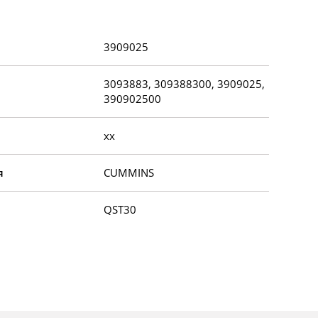
3909025
3093883, 309388300, 3909025,
390902500
xx
я
CUMMINS
QST30