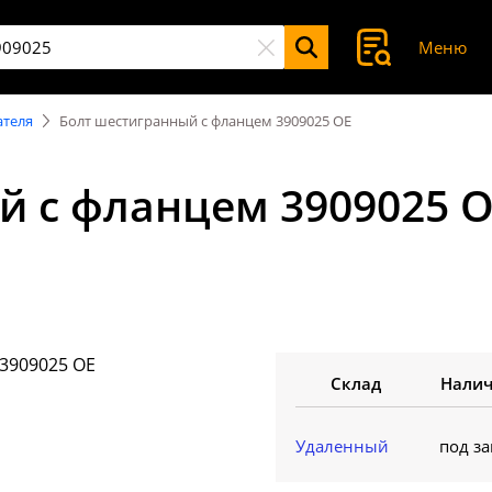
Меню
ателя
Болт шестигранный с фланцем 3909025 OE
й с фланцем 3909025 
Склад
Нали
Удаленный
под за