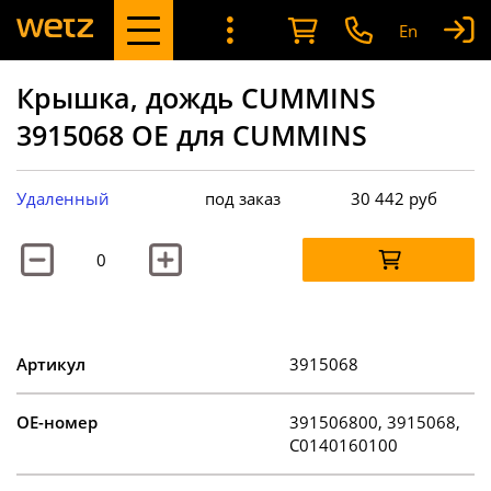
En
Крышка, дождь CUMMINS
3915068 OE для CUMMINS
Удаленный
под заказ
30 442
руб
Артикул
3915068
OE-номер
391506800, 3915068,
C0140160100