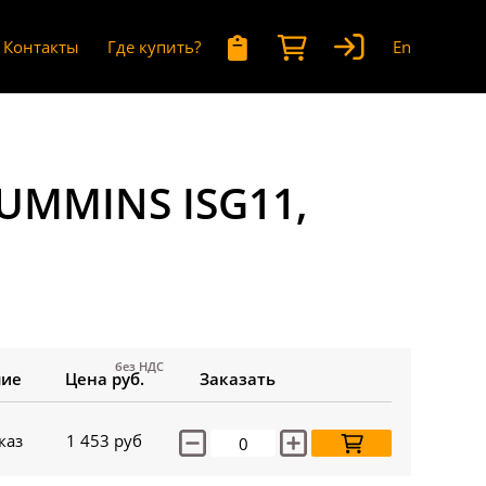
Контакты
Где купить?
En
UMMINS ISG11,
без НДС
чие
Цена руб.
Заказать
каз
1 453
руб