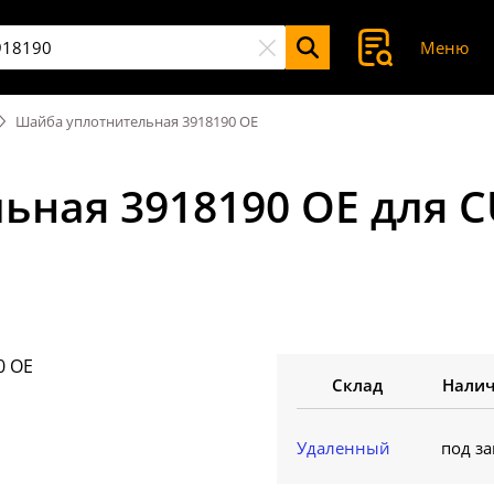
Меню
Шайба уплотнительная 3918190 OE
ьная 3918190 OE для C
Склад
Нали
Удаленный
под за