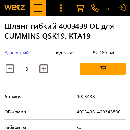
En
Шланг гибкий 4003438 OE для
CUMMINS QSK19, KTA19
Удаленный
под заказ
82 460
руб
Артикул
4003438
OE-номер
4003438, 400343800
Габариты
xx