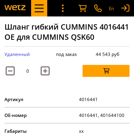
En
Шланг гибкий CUMMINS 4016441
OE для CUMMINS QSK60
Удаленный
под заказ
44 543
руб
Артикул
4016441
OE-номер
4016441, 401644100
Габариты
xx