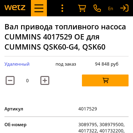
En
Вал привода топливного насоса
CUMMINS 4017529 OE для
CUMMINS QSK60-G4, QSK60
Удаленный
под заказ
94 848
руб
Артикул
4017529
OE-номер
3089795, 308979500,
4017322, 401732200,