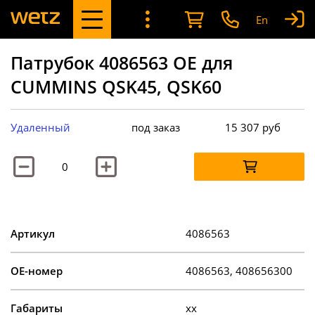
En
Патрубок 4086563 OE для
CUMMINS QSK45, QSK60
Удаленный
под заказ
15 307
руб
Артикул
4086563
OE-номер
4086563, 408656300
Габариты
xx