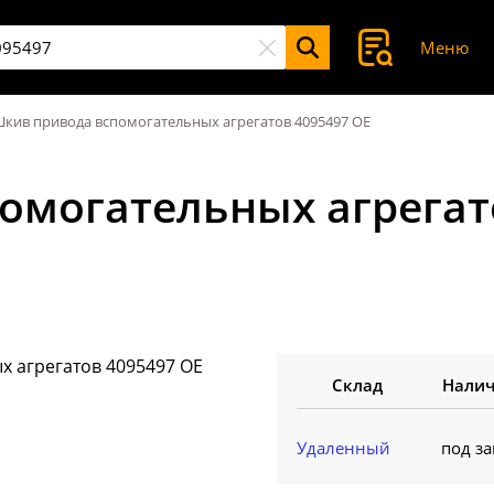
Меню
кив привода вспомогательных агрегатов 4095497 OE
омогательных агрегато
Склад
Нали
Удаленный
под за