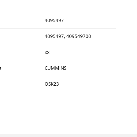
4095497
4095497, 409549700
xx
я
CUMMINS
QSK23