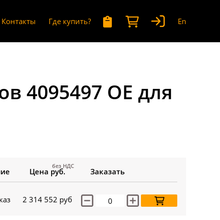
Контакты
Где купить?
En
в 4095497 OE для
без НДС
чие
Цена руб.
Заказать
каз
2 314 552
руб