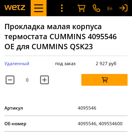
En
Прокладка малая корпуса
термостата CUMMINS 4095546
OE для CUMMINS QSK23
Удаленный
под заказ
2 927
руб
Артикул
4095546
OE-номер
4095546, 409554600