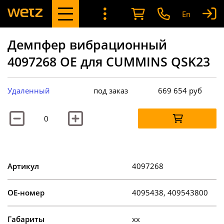
En
Демпфер вибрационный
4097268 OE для CUMMINS QSK23
Удаленный
под заказ
669 654
руб
Артикул
4097268
OE-номер
4095438, 409543800
Габариты
xx