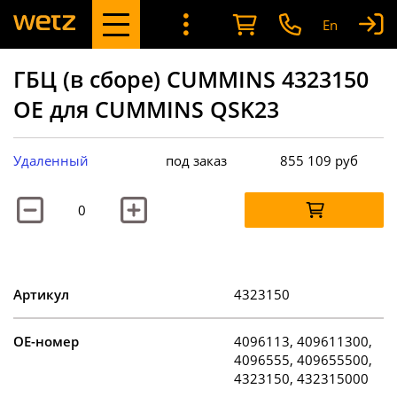
En
ГБЦ (в сборе) CUMMINS 4323150
OE для CUMMINS QSK23
Удаленный
под заказ
855 109
руб
Артикул
4323150
OE-номер
4096113, 409611300,
4096555, 409655500,
4323150, 432315000