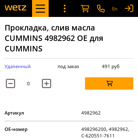
En
Прокладка, слив масла
CUMMINS 4982962 OE для
CUMMINS
Удаленный
под заказ
491
руб
Артикул
4982962
OE-номер
498296200, 4982962,
C-620551-7611