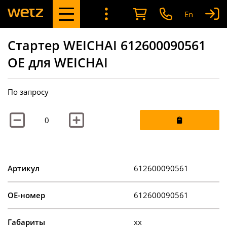
En
Стартер WEICHAI 612600090561
OE для WEICHAI
По запросу
Артикул
612600090561
OE-номер
612600090561
Габариты
xx