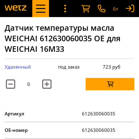
En
Датчик температуры масла
WEICHAI 612630060035 OE для
WEICHAI 16M33
Удаленный
под заказ
723
руб
Артикул
612630060035
OE-номер
612630060035