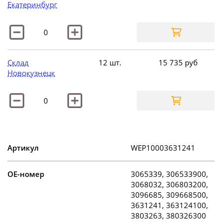
Екатеринбург
Склад
12 шт.
15 735
руб
Новокузнецк
Артикул
WEP10003631241
OE-номер
3065339, 306533900,
3068032, 306803200,
3096685, 309668500,
3631241, 363124100,
3803263, 380326300