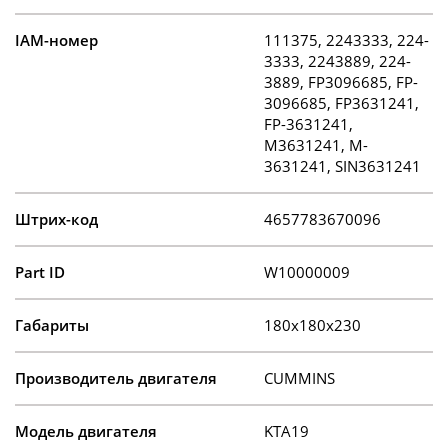
IAM-номер
111375, 2243333, 224-
3333, 2243889, 224-
3889, FP3096685, FP-
3096685, FP3631241,
FP-3631241,
M3631241, M-
3631241, SIN3631241
Штрих-код
4657783670096
Part ID
W10000009
Габариты
180x180x230
Производитель двигателя
CUMMINS
Модель двигателя
KTA19