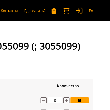
Контакты
Где купить?
En
5099 (; 3055099)
Количество