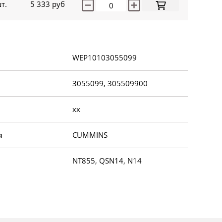
т.
5 333
руб
WEP10103055099
3055099, 305509900
xx
я
CUMMINS
NT855, QSN14, N14