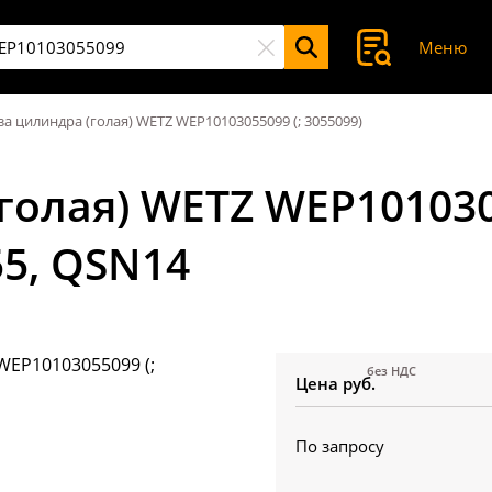
Меню
за цилиндра (голая) WETZ WEP10103055099 (; 3055099)
голая) WETZ WEP1010305
5, QSN14
без НДС
Цена руб.
По запросу